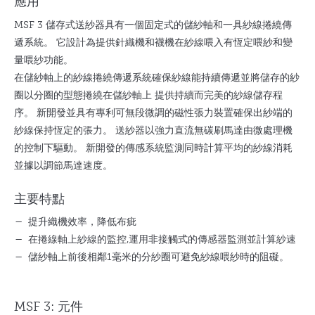
應用
MSF 3 儲存式送紗器具有一個固定式的儲紗軸和一具紗線捲繞傳
遞系統。 它設計為提供針織機和襪機在紗線喂入有恆定喂紗和變
量喂紗功能。
在儲紗軸上的紗線捲繞傳遞系統確保紗線能持續傳遞並將儲存的紗
圈以分圈的型態捲繞在儲紗軸上 提供持續而完美的紗線儲存程
序。 新開發並具有專利可無段微調的磁性張力裝置確保出紗端的
紗線保持恆定的張力。 送紗器以強力直流無碳刷馬達由微處理機
的控制下驅動。 新開發的傳感系統監測同時計算平均的紗線消耗
並據以調節馬達速度。
主要特點
提升織機效率，降低布疵
在捲線軸上紗線的監控,運用非接觸式的傳感器監測並計算紗速
儲紗軸上前後相鄰1毫米的分紗圈可避免紗線喂紗時的阻礙。
MSF 3: 元件