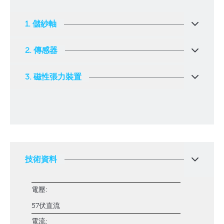
1. 儲紗軸
2. 傳感器
3. 磁性張力裝置
技術資料
電壓:
57伏直流
電流: