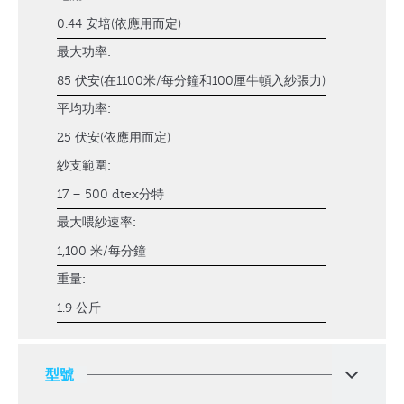
0.44 安培(依應用而定)
最大功率:
85 伏安(在1100米/每分鐘和100厘牛頓入紗張力)
平均功率:
25 伏安(依應用而定)
紗支範圍:
17 – 500 dtex分特
最大喂紗速率:
1,100 米/每分鐘
重量:
1.9 公斤
型號